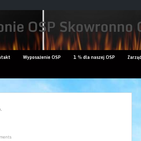
onie OSP Skowronno 
ntakt
Wyposażenie OSP
1 % dla naszej OSP
Zarzą
.
ments