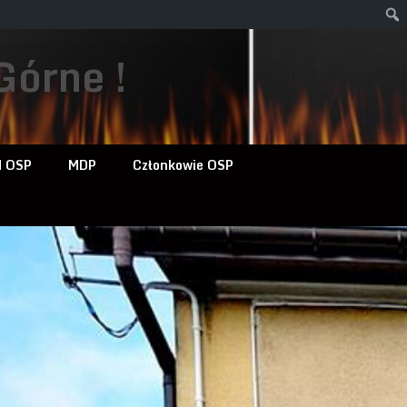
Górne !
d OSP
MDP
Członkowie OSP