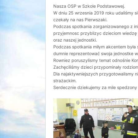
Nasza OSP w Szkole Podstawowej.
W dniu 25 wrzesnia 2019 roku udaliśmy s
czekały na nas Pierwszaki.
Podczas spotkania zorganizowanego z inic
przyjemnosc przyblizyc dzieciom wiedzę
oraz naszej jednostki.
Podczas spotkania miłym akcentem była 
dumnie reprezentować swoj
a jednostke w
Rowniez poruszylismy temat odnośnie Kor
Zachęciliśmy dzieci przypominały rodziom
Dla najaktywniejszych przygotowalismy n
strażackim.
Serdecznie dziekujemy za mile spedzony