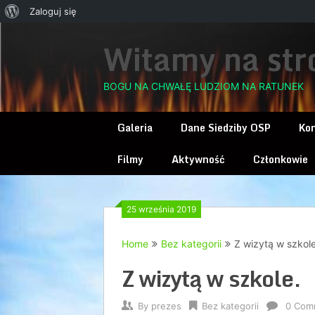
O
Zaloguj się
Skip
WordPressie
Witamy na str
to
content
BOGU NA CHWAŁĘ LUDZIOM NA RATUNEK
Galeria
Dane Siedziby OSP
Ko
Filmy
Aktywność
Członkowie
25 września 2019
Home
Bez kategorii
Z wizytą w szkole
Z wizytą w szkole.
By
prezes
Bez kategorii
0 Com