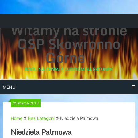
Skip
Witamy na stronie
to
content
OSP Skowronno
Górne !
BOGU NA CHWAŁĘ LUDZIOM NA RATUNEK
MENU
25 marca 2018
Home
Bez kategorii
Niedziela Palmowa
Niedziela Palmowa