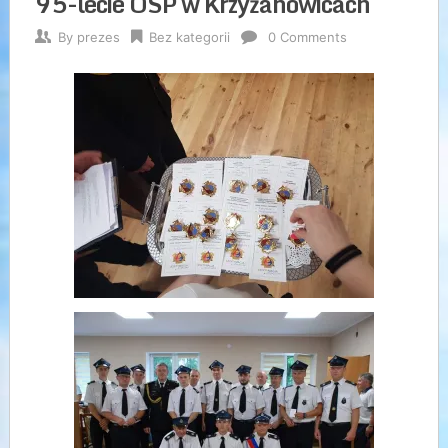
95-lecie OSP w Krzyżanowicach
By
prezes
Bez kategorii
0 Comments